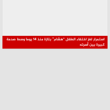
استمرار لغز اختفاء الطفل “هشام” بتازة منذ 14 يوما وسط صدمة
كبيرة بين أسرته