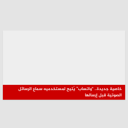
خاصية جديدة.. “واتساب” يُتيح لمستخدميه سماع الرسائل
الصوتية قبل إرسالها