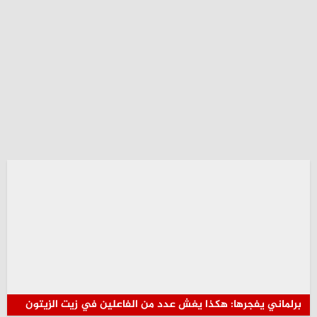
برلماني يفجرها: هكذا يغش عدد من الفاعلين في زيت الزيتون