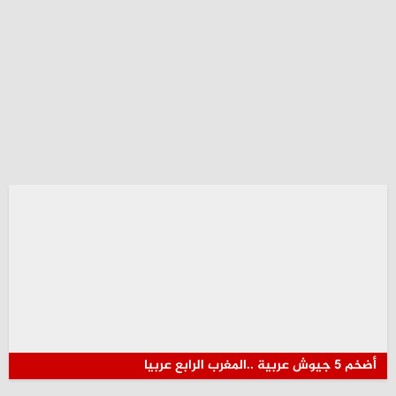
أضخم 5 جيوش عربية ..المغرب الرابع عربيا