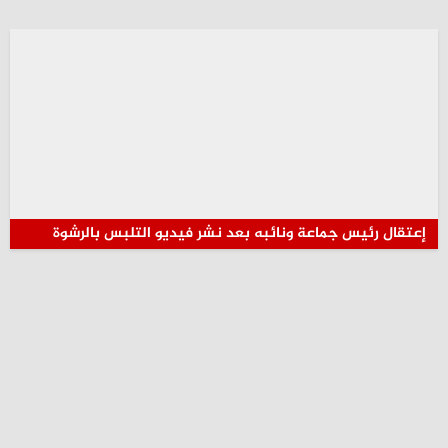
إعتقال رئيس جماعة ونائبه بعد نشر فيديو التلبس بالرشوة