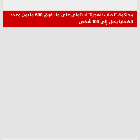
محاكمة “نصاب الهجرة” استولى على ما يفوق 500 مليون وعدد
الضحايا يصل إلى 100 شخص