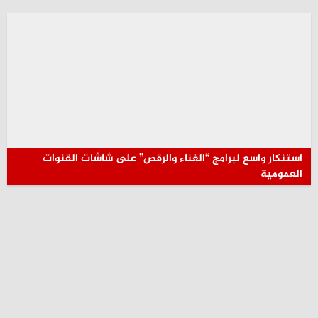
استنكار واسع لبرامج “الغناء والرقص” على شاشات القنوات
العمومية