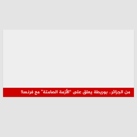
من الجزائر.. بوريطة يعلق على “الأزمة الصامتة” مع فرنسا!