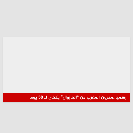
رسميا..مخزون المغرب من “الغازوال” يكفي لـ 38 يوما