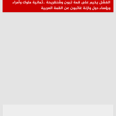
الفشل يخيم على قمة تبون وشنقريحة ..ثمانية ملوك وأمراء
ورؤساء دول وازنة غائبون عن القمة العربية