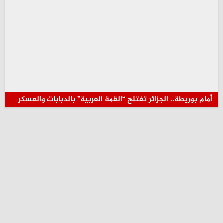
أمام بوريطة.. الجزائر تفتتح “القمة العربية” بالدبابات والعسكر