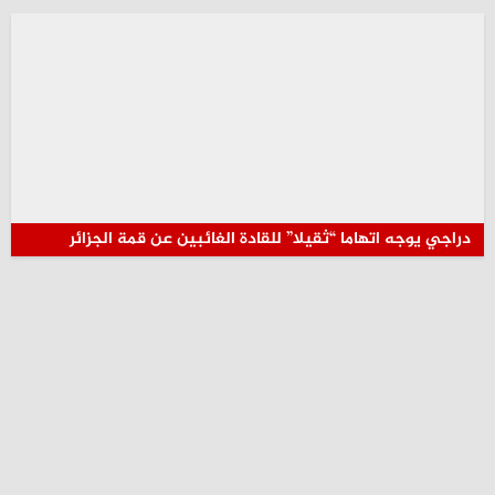
دراجي يوجه اتهاما “ثقيلا” للقادة الغائبين عن قمة الجزائر