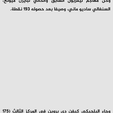
وحل مهاجم ليفربول السابق والحالي لبايرن ميونخ،
السنغالي ساديو ماني، وصيفا بعد حصوله 193 نقطة.
وجاء البلجيكي كيفن دي بروين في المركز الثالث (175