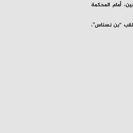
ين، أمام المحكمة
بلقب “بن نسناس”،