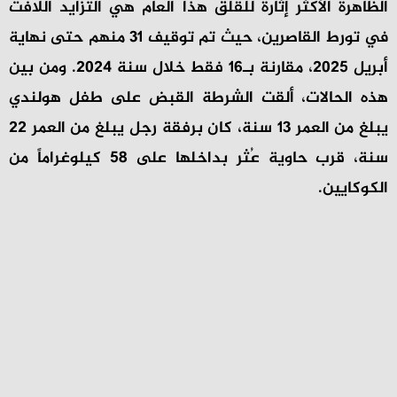
الظاهرة الأكثر إثارة للقلق هذا العام هي التزايد اللافت
في تورط القاصرين، حيث تم توقيف 31 منهم حتى نهاية
أبريل 2025، مقارنة بـ16 فقط خلال سنة 2024. ومن بين
هذه الحالات، ألقت الشرطة القبض على طفل هولندي
يبلغ من العمر 13 سنة، كان برفقة رجل يبلغ من العمر 22
سنة، قرب حاوية عُثر بداخلها على 58 كيلوغراماً من
الكوكايين.