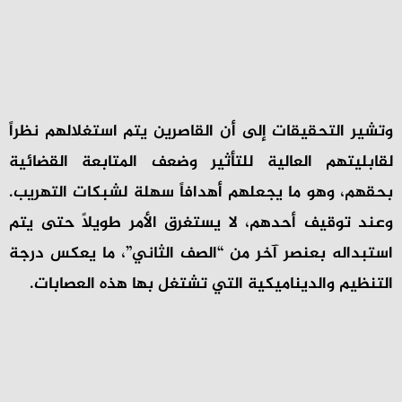
وتشير التحقيقات إلى أن القاصرين يتم استغلالهم نظراً
لقابليتهم العالية للتأثير وضعف المتابعة القضائية
بحقهم، وهو ما يجعلهم أهدافاً سهلة لشبكات التهريب.
وعند توقيف أحدهم، لا يستغرق الأمر طويلاً حتى يتم
استبداله بعنصر آخر من “الصف الثاني”، ما يعكس درجة
التنظيم والديناميكية التي تشتغل بها هذه العصابات.