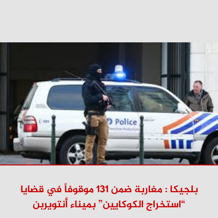
بلجيكا : مغاربة ضمن 131 موقوفاً في قضايا
“استخراج الكوكايين” بميناء أنتويربن