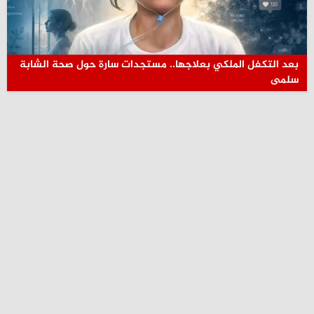
بعد التكفل الملكي بعلاجها.. مستجدات سارة حول صحة الشابة
سلمى