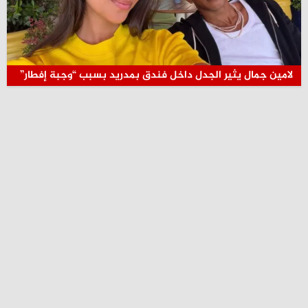
لامين جمال يثير الجدل داخل فندق بمدريد بسبب “وجبة إفطار”