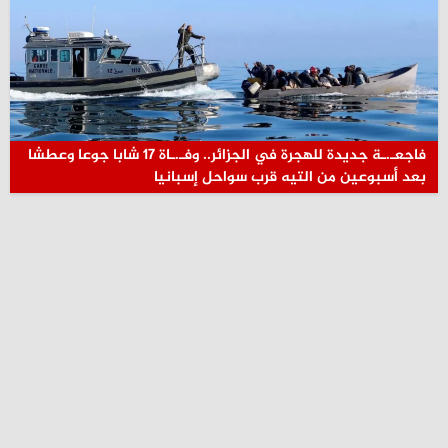
فاجعـ.ـة جديدة للهجرة في الجزائر.. وفـ.ـاة 17 شابا جوعا وعطشا
بعد أسبوعين من التيه قرب سواحل إسبانيا