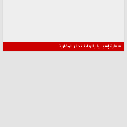
سفارة إسبانيا بالرباط تحذر المغاربة